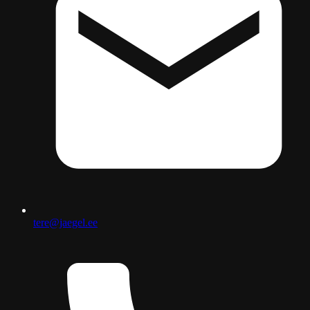
tere@jaegel.ee