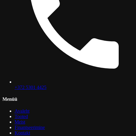
+372 5301 4425
Menüü
Avaleht
Tooted
Meist
Finantseerimine
Kontakt