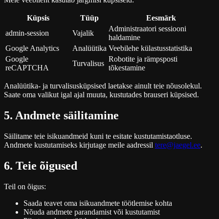
Küpsis
Tüüp
Eesmärk
Administraatori sessiooni
admin-session
Vajalik
haldamine
Google Analytics
Analüütika
Veebilehe külastusstatistika
Google
Robotite ja rämpsposti
Turvalisus
reCAPTCHA
tõkestamine
Analüütika- ja turvalisusküpsised laetakse ainult teie nõusolekul.
Saate oma valikut igal ajal muuta, kustutades brauseri küpsised.
5. Andmete säilitamine
Säilitame teie isikuandmeid kuni te esitate kustutamistaotluse.
Andmete kustutamiseks kirjutage meile aadressil
tere@jaegel.ee
.
6. Teie õigused
Teil on õigus:
Saada teavet oma isikuandmete töötlemise kohta
Nõuda andmete parandamist või kustutamist