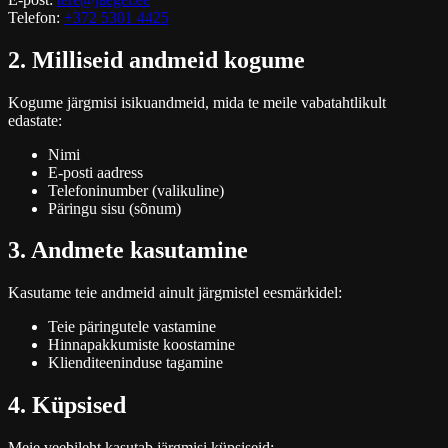
Telefon:
+372 5301 4425
2. Milliseid andmeid kogume
Kogume järgmisi isikuandmeid, mida te meile vabatahtlikult
edastate:
Nimi
E-posti aadress
Telefoninumber (valikuline)
Päringu sisu (sõnum)
3. Andmete kasutamine
Kasutame teie andmeid ainult järgmistel eesmärkidel:
Teie päringutele vastamine
Hinnapakkumiste koostamine
Klienditeeninduse tagamine
4. Küpsised
Meie veebileht kasutab järgmisi küpsiseid: