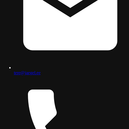
tere@jaegel.ee