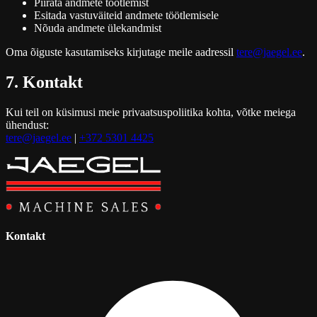
Piirata andmete töötlemist
Esitada vastuväiteid andmete töötlemisele
Nõuda andmete ülekandmist
Oma õiguste kasutamiseks kirjutage meile aadressil
tere@jaegel.ee
.
7. Kontakt
Kui teil on küsimusi meie privaatsuspoliitika kohta, võtke meiega
ühendust:
tere@jaegel.ee
|
+372 5301 4425
Kontakt