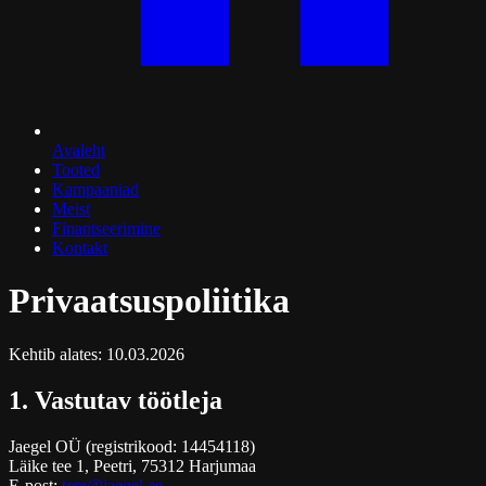
Avaleht
Tooted
Kampaaniad
Meist
Finantseerimine
Kontakt
Privaatsuspoliitika
Kehtib alates: 10.03.2026
1. Vastutav töötleja
Jaegel OÜ (registrikood: 14454118)
Läike tee 1, Peetri, 75312 Harjumaa
E-post:
tere@jaegel.ee