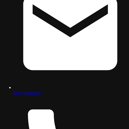
tere@jaegel.ee