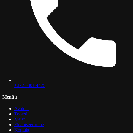
+372 5301 4425
Menüü
Avaleht
Tooted
Meist
Finantseerimine
Kontakt