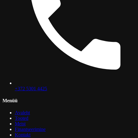
+372 5301 4425
Menüü
Avaleht
Tooted
Meist
Finantseerimine
Kontakt