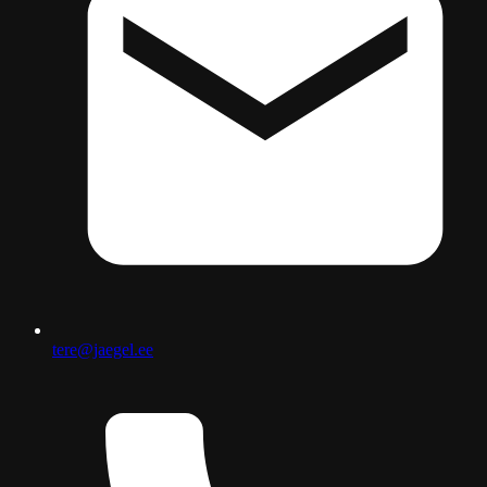
tere@jaegel.ee