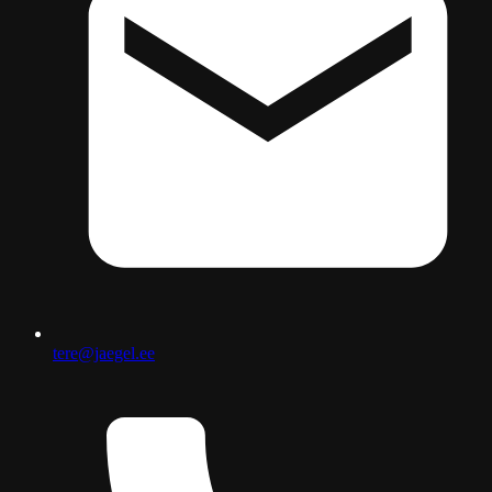
tere@jaegel.ee