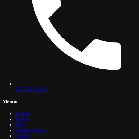
+372 5301 4425
Menüü
Avaleht
Tooted
Meist
Finantseerimine
Kontakt