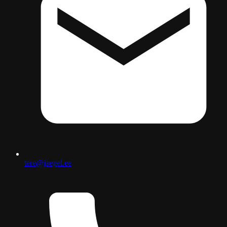
tere@jaegel.ee