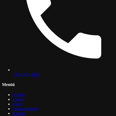
+372 5301 4425
Menüü
Avaleht
Tooted
Meist
Finantseerimine
Kontakt