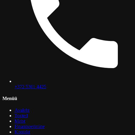
+372 5301 4425
Menüü
Avaleht
Tooted
Meist
Finantseerimine
Kontakt