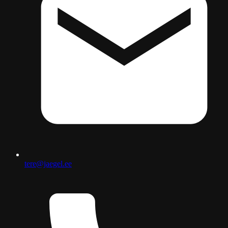
tere@jaegel.ee