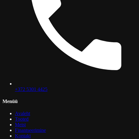
+372 5301 4425
Menüü
Avaleht
Tooted
Meist
Finantseerimine
Kontakt