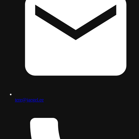
tere@jaegel.ee