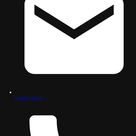
tere@jaegel.ee