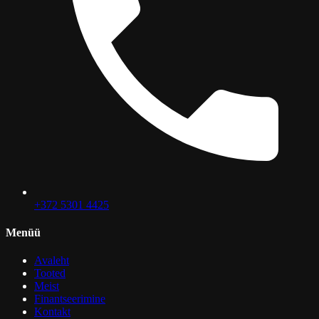
+372 5301 4425
Menüü
Avaleht
Tooted
Meist
Finantseerimine
Kontakt